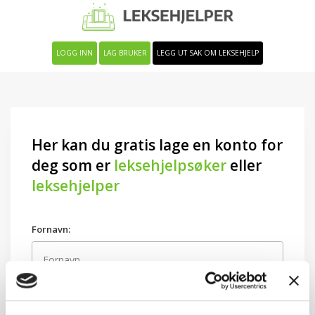
LOGG INN
LAG BRUKER
LEGG UT SAK OM LEKSEHJELP
Her kan du gratis lage en konto for
deg som er
leksehjelpsøker
eller
leksehjelper
Fornavn:
Etternavn: