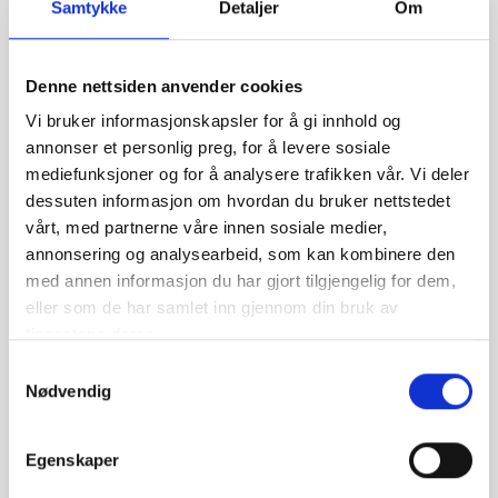
Samtykke
Detaljer
Om
Denne nettsiden anvender cookies
Epost:
Vi bruker informasjonskapsler for å gi innhold og
annonser et personlig preg, for å levere sosiale
mediefunksjoner og for å analysere trafikken vår. Vi deler
dessuten informasjon om hvordan du bruker nettstedet
Passord:
vårt, med partnerne våre innen sosiale medier,
annonsering og analysearbeid, som kan kombinere den
med annen informasjon du har gjort tilgjengelig for dem,
eller som de har samlet inn gjennom din bruk av
Bekreft Passord:
tjenestene deres.
Samtykkevalg
Nødvendig
Egenskaper
Mobil: