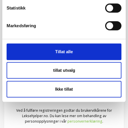
Statistikk
Poststed:
Markedsføring
Brukertype
Tillat alle
Velg Leksehjelper hvis du ønsker å tilby leksehjelp, ellers
velg Leksehjelsøker hvis du ønsker å få hjelp til lekse.
tillat utvalg
Leksehjelpsøker
Leksehjelper
Ikke tillat
Send inn
Ved å fullføre registreringen godtar du brukervilkårene for
Leksehjelper.no. Du kan lese mer om behandling av
personopplysninger i vår
personvernerklæring
.